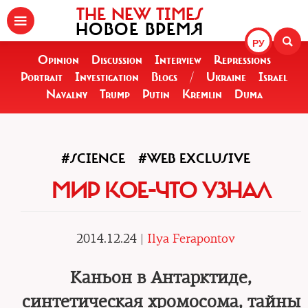
THE NEW TIMES
НОВОЕ ВРЕМЯ
РУ
Opinion
Discussion
Interview
Repressions
Portrait
Investigation
Blogs
/
Ukraine
Israel
Navalny
Trump
Putin
Kremlin
Duma
#SCIENCE
#WEB EXCLUSIVE
МИР КОЕ-ЧТО УЗНАЛ
2014.12.24 |
Ilya Ferapontov
Каньон в Антарктиде,
синтетическая хромосома, тайны