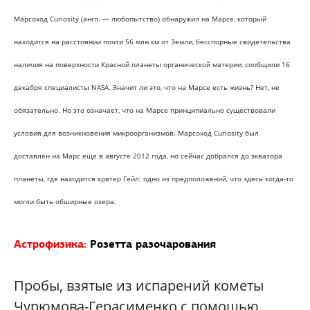
Марсоход Curiosity
(англ. — любопытство
)
обнаружил на Марсе, который
находится на расстоянии почти 56 млн км от Земли, бесспорные свидетельства
наличия на поверхности Красной планеты органической материи, сообщили 16
декабря специалисты NASA. Значит ли это, что на Марсе есть жизнь? Нет, не
обязательно. Но это означает, что на Марсе принципиально существовали
условия для возникновения микроорганизмов. Марсоход Curiosity был
доставлен на Марс еще в августе 2012 года, но сейчас добрался до экватора
планеты, где находится кратер Гейл: одно из предположений, что здесь когда-то
могли быть обширные озера.
Астрофизика:
Розетта разочарования
Пробы, взятые из испарений кометы
Чурюмова-Герасименко с помощью