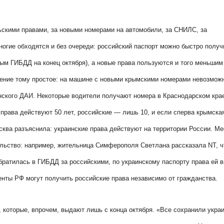
ьскими правами, за новыми номерами на автомобили, за СНИЛС, за
огие обходятся и без очереди: российский паспорт можно быстро получ
ным ГИБДД на конец октября), а новые права пользуются и того меньшим
нение тому простое: на машине с новыми крымскими номерами невозмож
аинского ДАИ. Некоторые водители получают номера в Краснодарском кр
права действуют 50 лет, российские — лишь 10, и если сперва крымска
сква разъяснила: украинские права действуют на территории России. М
тельство: например, жительница Симферополя Светлана рассказала
NT
, 
обратилась в ГИБДД за российскими, по украинскому паспорту права ей 
денты РФ могут получить российские права независимо от гражданства.
 которые, впрочем, выдают лишь с конца октября. «Все сохранили укра