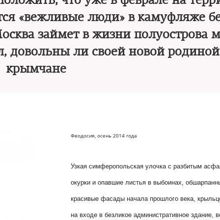
положить, что уже в феврале на терр
тся «вежливые люди» в камуфляже б
Москва займет в жизни полуострова м
л, довольны ли своей новой родиной
крымчане
Феодосия, осень 2014 года
Узкая симферопольская улочка с разбитым асфа
окурки и опавшие листья в выбоинах, обшарпанн
красивые фасады начала прошлого века, крыльц
на входе в безликое административное здание, в