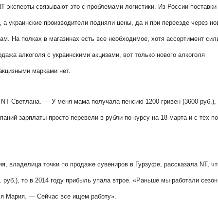
NT
эксперты связывают это с проблемами логистики. Из России поставки
, а украинские производители подняли цены, да и при переезде через н
ам. На полках в магазинах есть все необходимое, хотя ассортимент сил
дажа алкоголя с украинскими акцизами, вот только нового алкоголя
 акцизными марками нет.
а
NT
Светлана. — У меня мама получала пенсию 1200 гривен (3600 руб.),
паний зарплаты просто перевели в рубли по курсу на 18 марта и с тех п
ия, владелица точки по продаже сувениров в Гурзуфе, рассказала
NT
, ч
. руб.), то в 2014 году прибыль упала втрое. «Раньше мы работали сезон
ся Мария. — Сейчас все ищем работу».