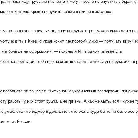
раничники ищут русские паспорта и могут просто не впустить в Украину,
паспорт жителю Крыма получить практически невозможно».
 было польское консульство, а визы других стран можно было легко по
амому ездить в Киев (с украинским паспортом), либо — получать визу че
ами мы больше не оформляем, — пояснили
NT
в одном из агентств
ский паспорт стоит 750 евро, можем поставить литовскую в русский, че
х посольств отказывают крымчанам с украинскими паспортами, придира
сту работы, у них стоят рубли, а не гривны. А как же быть, если нужен т
о улыбается менеджер и добавляет, что ехать куда бы то ни было все 
олько из России.