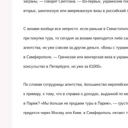
заграны, — говорит Светлана. — Во-первых, украинские пог
вторых, шенгенскую или американскую визы в российский 
С визами вообще все непросто: если раньше в Севастополе
при покупке тура, то сегодня за визами приходится либо с
агентства, но уже совсем за другие деньги. «Визы с тур
в Симферополе. — Греческая или венгерская виза в украин
консульство в Петербурге, но уже за €1000».
По словам сотрудницы агентства, большинство европейски
к примеру, к тому, что в справке о доходах, выданной по ме
в Париж? «Мы больше не продаем туры в Париж», — грустн
придется через Москву или Киев: в Симферополь летают т