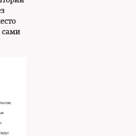
итории
ез
есто
 сами
льтом,
ые
о
округ