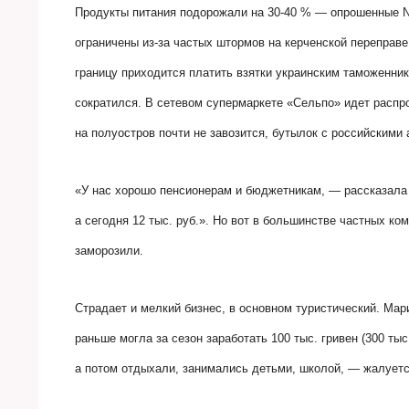
Продукты питания подорожали на 30-40 % — опрошенные
ограничены из-за частых штормов на керченской переправе
границу приходится платить взятки украинским таможенник
сократился. В сетевом супермаркете «Сельпо» идет распро
на полуостров почти не завозится, бутылок с российскими
«У нас хорошо пенсионерам и бюджетникам, — рассказал
а сегодня 12 тыс. руб.». Но вот в большинстве частных ком
заморозили.
Страдает и мелкий бизнес, в основном туристический. Мар
раньше могла за сезон заработать 100 тыс. гривен (300 тыс
а потом отдыхали, занимались детьми, школой, — жалует