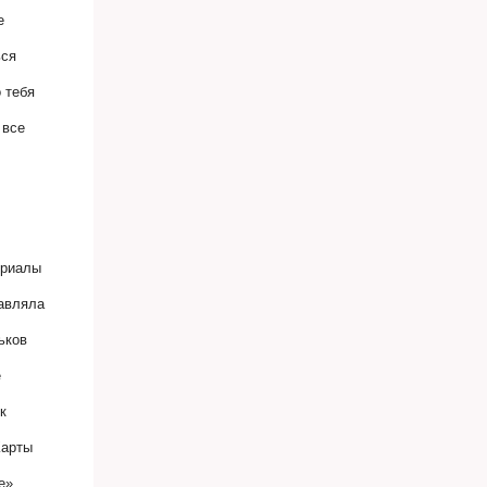
е
ься
 тебя
 все
ериалы
тавляла
ьков
е
к
Карты
е»,