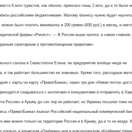
место 6 млн туристов, как обычно, приехало лишь 2 млн, да и те были н
абиты российскими бюджетниками. Малому бизнесу нужно будет научит
 можно было платить минималку в 200 гривен (600 руб.) в месяц, и никто
идической фирмы «Ричест». — В России выше налоги, а самое главное,
ь разным санитарным и противопожарным правилам».
ского салона в Севастополе Елена: ее предприятие вообще нигде не
ла, и так работает большинство ее знакомых. Кроме того, расходные мат
одом с карты на карту «ПриватБанка», через три дня «Новая почта» дос
 приходится скидываться с коллегами и конкурентами и отправлять в Хар
чта России» в Крыму до сих пор не работает, из Украины посылки тоже н
офисы «ПриватБанка» въехал Российский национальный коммерческий бан
ими можно только на территории России и в Крыму, да и то не везде. 
 открыть в крымском «Генбанке» или в краснодарском «Крайинвестбанк