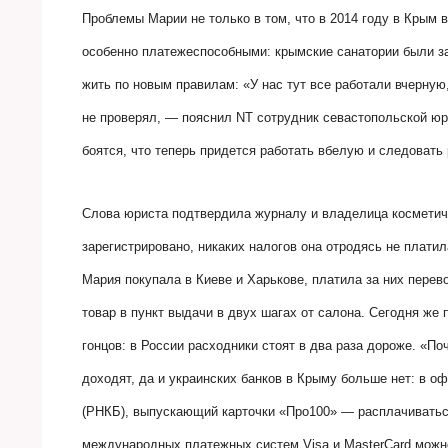
Проблемы Марии не только в том, что в 2014 году в Крым в
особенно платежеспособными: крымские санатории были з
жить по новым правилам: «У нас тут все работали вчерную,
не проверял, — пояснил
NT
сотрудник севастопольской юр
боятся, что теперь придется работать вбелую и следоват
Слова юриста подтвердила журналу и владелица косметиче
зарегистрировано, никаких налогов она отродясь не плати
Мария покупала в Киеве и Харькове, платила за них перев
товар в пункт выдачи в двух шагах от салона. Сегодня же
гонцов: в России расходники стоят в два раза дороже. «По
доходят, да и украинских банков в Крыму больше нет: в 
(РНКБ), выпускающий карточки «Про100» — расплачиваться 
международных платежных систем Visa и MasterCard можно