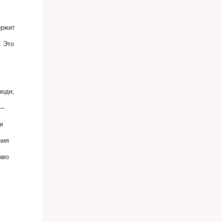
ержит
. Это
люди,
 —
и
ния
аво