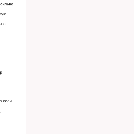
 сильно
овую
ьно
ор
то если
,