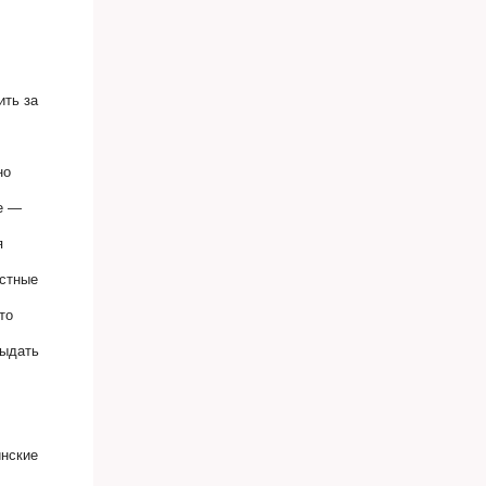
ить за
но
ае —
я
естные
что
выдать
инские