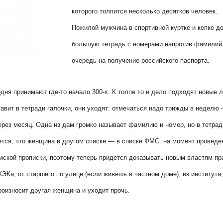
которого толпится несколько десятков человек.
Пожилой мужчина в спортивной куртке и кепке д
большую тетрадь с номерами напротив фамилий
очередь на получение российского паспорта.
ня принимают где-то начало 300-х. К толпе то и дело подходят новые 
тавит в тетради галочки, они уходят: отмечаться надо трижды в неделю
ерез месяц. Одна из дам громко называет фамилию и номер, но в тетрад
ется, что женщина в другом списке — в списке ФМС: на момент проведе
мской прописки, поэтому теперь придется доказывать новым властям пр
ЭКа, от старшего по улице (если живешь в частном доме), из института,
роизносит другая женщина и уходит прочь.