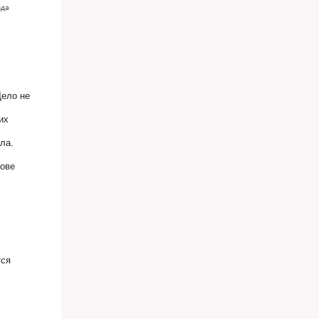
ода
Дело не
их
ла.
рове
тся