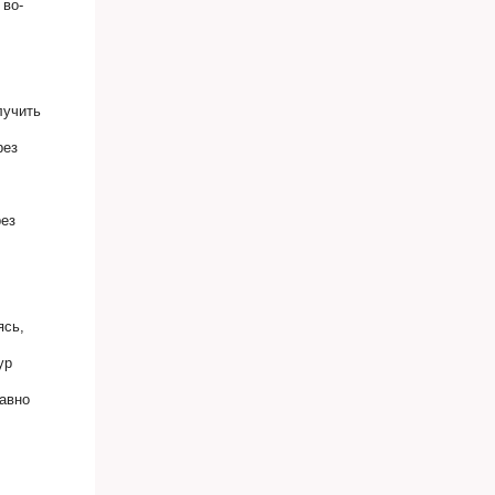
 во-
лучить
рез
рез
ясь,
ур
равно