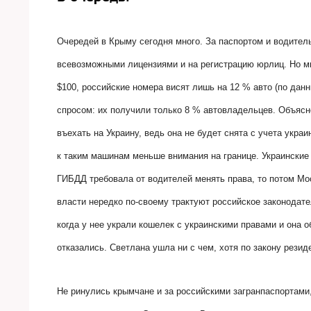
Очередей в Крыму сегодня много. За паспортом и водител
всевозможными лицензиями и на регистрацию юрлиц. Но мн
$100, российские номера висят лишь на 12 % авто (по дан
спросом: их получили только 8 % автовладельцев. Объяс
въехать на Украину, ведь она не будет снята с учета укр
к таким машинам меньше внимания на границе. Украинские 
ГИБДД требовала от водителей менять права, то потом Мо
власти нередко по-своему трактуют российское законода
когда у нее украли кошелек с украинскими правами и она 
отказались. Светлана ушла ни с чем, хотя по закону рези
Не ринулись крымчане и за российскими загранпаспортами,