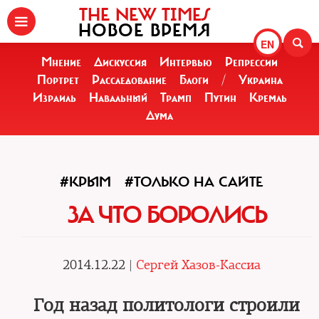
THE NEW TIMES
НОВОЕ ВРЕМЯ
EN
Мнение
Дискуссия
Интервью
Репрессии
Портрет
Расследование
Блоги
/
Украина
Израиль
Навальный
Трамп
Путин
Кремль
Дума
#КРЫМ
#ТОЛЬКО НА САЙТЕ
ЗА ЧТО БОРОЛИСЬ
2014.12.22 |
Сергей Хазов-Кассиа
Год назад политологи строили