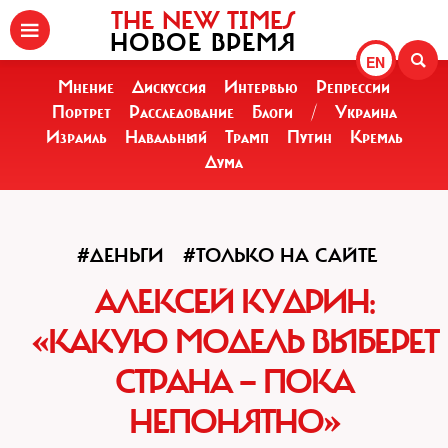
THE NEW TIMES
НОВОЕ ВРЕМЯ
EN
Мнение
Дискуссия
Интервью
Репрессии
Портрет
Расследование
Блоги
/
Украина
Израиль
Навальный
Трамп
Путин
Кремль
Дума
#ДЕНЬГИ
#ТОЛЬКО НА САЙТЕ
АЛЕКСЕЙ КУДРИН:
«КАКУЮ МОДЕЛЬ ВЫБЕРЕТ
СТРАНА — ПОКА
НЕПОНЯТНО»