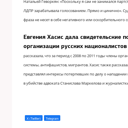
Натальей Геворкян: «Поскольку я сам не занимался парт
ЛДПР зарабатывала голосованием. Прямо и цинично». Суд
фраза не несет в себе негативного или оскорбительного
Евгения Хасис дала свидетельские п
организации русских националистов 
рассказала, что за период с 2008 по 2011 годы члены ор
системы, антифашистов, мигрантов. Хасис также рассказал
представлял интересы потерпевших по делу о нападении на
в убийстве адвоката Станислава Маркелова и журналистк
X (Twitter)
Telegram