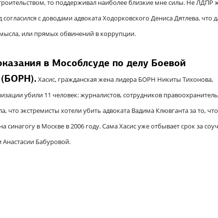
строительством, то поддерживал наиболее близкие мне силы. Не ЛДПР 
 согласился с доводами адвоката Ходорковского Дениса Дятлева, что 
 смысла, или прямых обвинений в коррупции.
оказания в Мособлсуде по делу Боевой
(БОРН).
Хасис, гражданская жена лидера БОРН Никиты Тихонова,
ганизации убили 11 человек: журналистов, сотрудников правоохранител
а, что экстремисты хотели убить адвоката Вадима Клювганта за то, что
 синагогу в Москве в 2006 году. Сама Хасис уже отбывает срок за соу
и Анастасии Бабуровой.