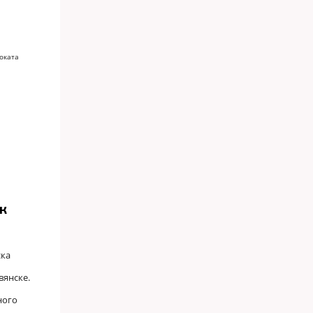
оката
к
ска
вянске.
ного