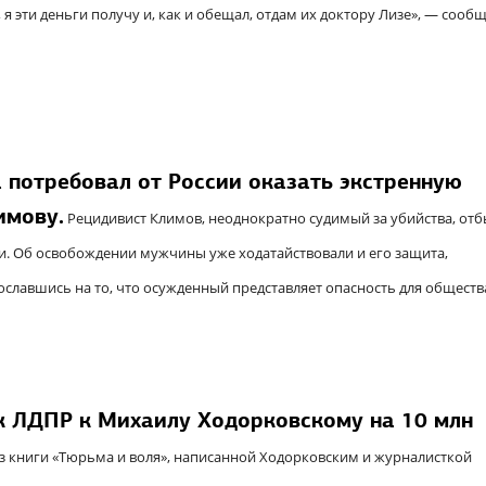
 я эти деньги получу и, как и обещал, отдам их доктору Лизе», — сооб
 потребовал от России оказать экстренную
имову.
Рецидивист Климов, неоднократно судимый за убийства, отб
адии. Об освобождении мужчины уже ходатайствовали и его защита,
сославшись на то, что осужденный представляет опасность для обществ
к ЛДПР к Михаилу Ходорковскому на 10 млн
з книги «Тюрьма и воля», написанной Ходорковским и журналисткой