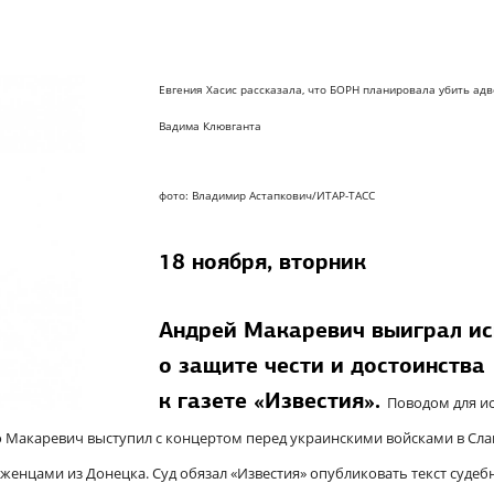
Евгения Хасис рассказала, что БОРН планировала убить адв
Вадима Клювганта
фото: Владимир Астапкович/ИТАР-ТАСС
18 ноября, вторник
Андрей Макаревич выиграл ис
о защите чести и достоинства
к газете «Известия».
Поводом для и
то Макаревич выступил с концертом перед украинскими войсками в Сла
женцами из Донецка. Суд обязал «Известия» опубликовать текст судеб