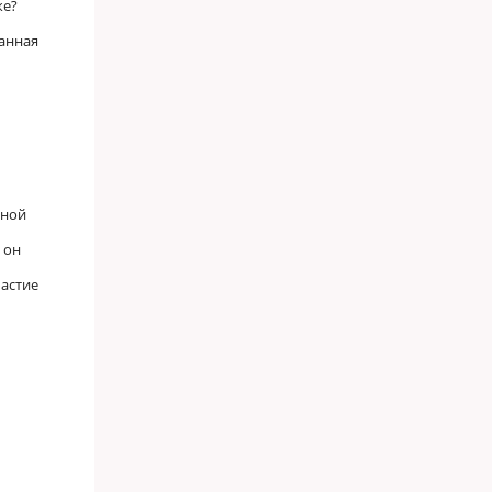
же?
данная
ьной
 он
частие