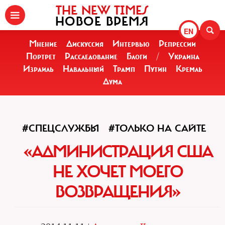
THE NEW TIMES
НОВОЕ ВРЕМЯ
EN
Мнение
Дискуссия
Интервью
Репрессии
Портрет
Расследование
Блоги
/
Украина
Израиль
Навальный
Трамп
Путин
Кремль
Дума
#СПЕЦСЛУЖБЫ
#ТОЛЬКО НА САЙТЕ
«АДМИНИСТРАЦИЯ США
НЕ ХОЧЕТ МОЕГО
ВОЗВРАЩЕНИЯ»