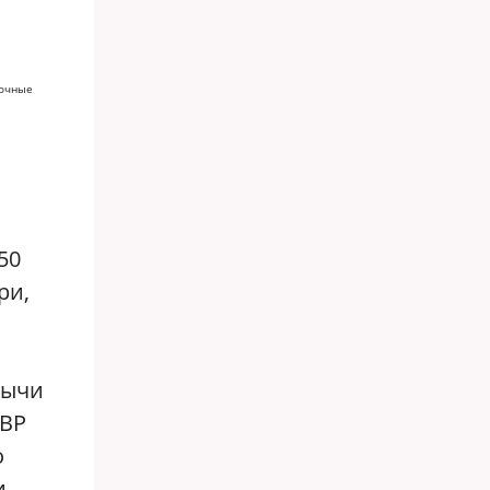
мочные
50
ри,
и
бычи
 BP
о
и