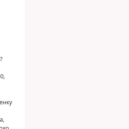
?
0,
енку
а,
охо