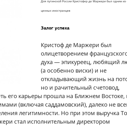
Для путинской России Кристофер де Маржери был одним из
ценных иностранцев
Залог успеха
Кристоф де Маржери был
олицетворением французског
духа — эпикуреец, любящий л
(а особенно виски) и не
откладывающий жизнь на пот
но и рачительный счетовод,
ть его карьеры прошла на Ближнем Востоке, 
имами (включая саддамовский), далеко не все
ения легитимности. Но при этом выручка Tot
аржери стал исполнительным директором