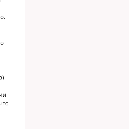
о.
го
з)
ции
что