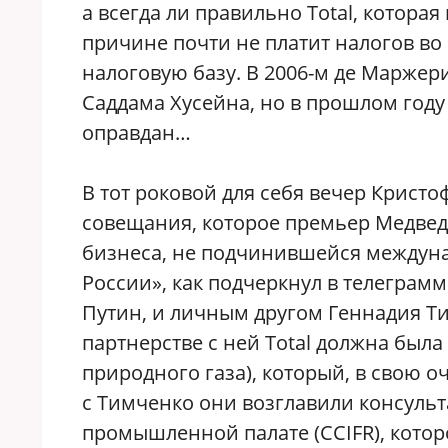
а всегда ли правильно Total, которая
причине почти не платит налогов во
налоговую базу. В 2006-м де Маржер
Саддама Хусейна, но в прошлом году
оправдан…
В тот роковой для себя вечер Крист
совещания, которое премьер Медведе
бизнеса, не подчинившейся междун
России», как подчеркнул в телеграм
Путин, и личным другом Геннадия Т
партнерстве с ней Total должна был
природного газа), который, в свою о
с Тимченко они возглавили консульт
промышленной палате (CCIFR), котор