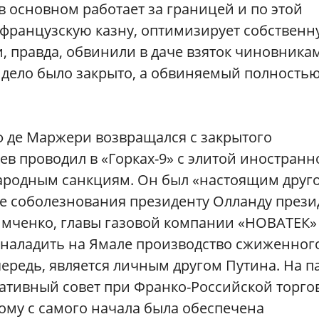
 в основном работает за границей и по этой
 французскую казну, оптимизирует собствен
и, правда, обвинили в даче взяток чиновника
 дело было закрыто, а обвиняемый полность
оф де Маржери возвращался с закрытого
в проводил в «Горках-9» с элитой иностранн
ародным санкциям. Он был «настоящим друг
ме соболезнования президенту Олланду прези
имченко, главы газовой компании «НОВАТЕК» 
а наладить на Ямале производство сжиженног
чередь, является личным другом Путина. На п
ативный совет при Франко-Российской торго
ому с самого начала была обеспечена