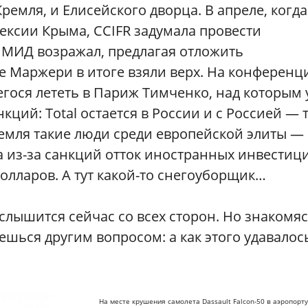
емля, и Елисейского дворца. В апреле, когда
ексии Крыма, CCIFR задумала провести
МИД возражал, предлагая отложить
де Маржери в итоге взяли верх. На конференц
шегося лететь в Париж Тимченко, над которым
кций: Total остается в России и с Россией — 
ремля такие люди среди европейской элиты —
да из-за санкций отток иностранных инвестиц
долларов. А тут какой-то снегоуборщик…
слышится сейчас со всех сторон. Но знакомя
ешься другим вопросом: а как этого удавалос
На месте крушения самолета Dassault Falcon-50 в аэропорту