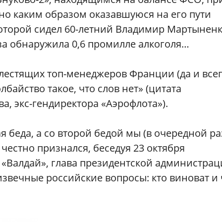
но каким образом оказавшуюся на его пути
оторой сидел 60-летний Владимир Мартыненк
иза обнаружила 0,6 промилле алкоголя…
блестящих топ-менеджеров Франции (да и все
байство такое, что слов нет» (цитата
а, экс-гендиректора «Аэрофлота»).
 беда, а со второй бедой мы (в очередной ра
 честно признался, беседуя 23 октября
 «Валдай», глава президентской администра
извечные российские вопросы: кто виноват и 