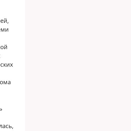
ей,
еми
кой
х
еских
дома
о
ь
лась,