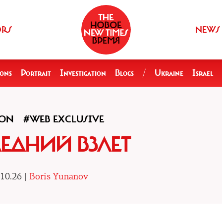
ORS
NEWS
ions
Portrait
Investigation
Blogs
/
Ukraine
Israel
ION
#WEB EXCLUSIVE
ЕДНИЙ ВЗЛЕТ
10.26 |
Boris Yunanov