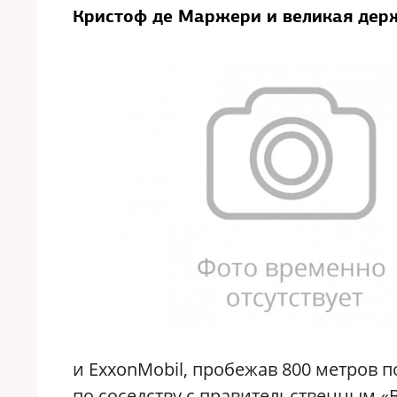
Кристоф де Маржери и великая держ
и ExxonMobil, пробежав 800 метров п
по соседству с правительственным «