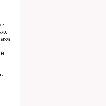
ии
 уже
таков
ий
сь
ь