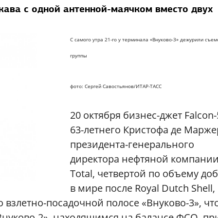
ава с одной антенной-маячком вместо двух
С самого утра 21-го у терминала «Внуково-3» дежурили съе
группы
фото: Сергей Савостьянов/ИТАР-ТАСС
20
октября бизнес-джет Falcon-
63-летнего Кристофа де Марже
президента-генерального
директора нефтяной компани
Тоtal, четвертой по объему до
в мире после Royal Dutch Shell,
о взлетно-посадочной полосе «Внуково-3», чт
Внуково-2», находящимся на балансе ФСО, пр