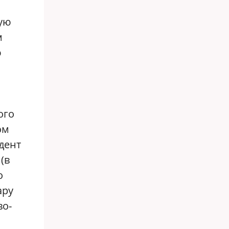
ную
м
ю
ого
ом
дент
(в
о
ару
во-