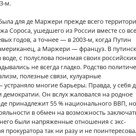
3-м.
, была для де Маржери прежде всего территори
джа Сороса, ушедшего из России вместе со вс
ых годов, а точнее — в 2003-м, когда Путин
 американец, а Маржери — француз. В путинс
в воде, с полуслова понимая своих российски
адывались не всегда гладко. Родство политич
лизм, полезные связи, кулуарные
 устраняло многие барьеры. Правда, у себя 
 демократии. Он вслух жаловался на родное
у-де принадлежит 55 % национального ВВП, н
 лояльности в обмен на возможность заключат
У него были напряженные отношения с экс-
я прокуратора так ни разу и не поинтересова