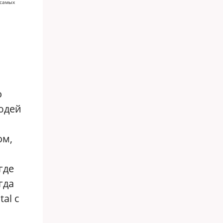
 самых
о
юдей
ом,
где
гда
al c