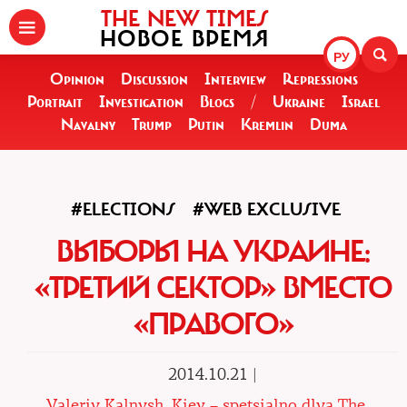
THE NEW TIMES
НОВОЕ ВРЕМЯ
РУ
Opinion
Discussion
Interview
Repressions
Portrait
Investigation
Blogs
/
Ukraine
Israel
Navalny
Trump
Putin
Kremlin
Duma
#ELECTIONS
#WEB EXCLUSIVE
ВЫБОРЫ НА УКРАИНЕ:
«ТРЕТИЙ СЕКТОР» ВМЕСТО
«ПРАВОГО»
2014.10.21 |
Valeriy Kalnysh, Kiev – spetsialno dlya The