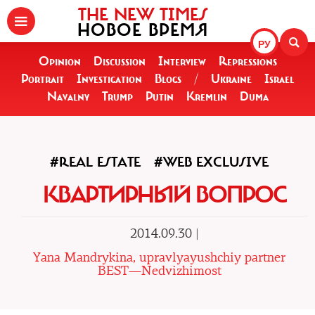
THE NEW TIMES
НОВОЕ ВРЕМЯ
РУ
Opinion
Discussion
Interview
Repressions
Portrait
Investigation
Blogs
/
Ukraine
Israel
Navalny
Trump
Putin
Kremlin
Duma
#REAL ESTATE
#WEB EXCLUSIVE
КВАРТИРНЫЙ ВОПРОС
2014.09.30 |
Yana Mandrykina, upravlyayushchiy partner
BEST—Nedvizhimost