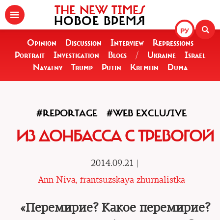
THE NEW TIMES
НОВОЕ ВРЕМЯ
РУ
Opinion
Discussion
Interview
Repressions
Portrait
Investigation
Blogs
/
Ukraine
Israel
Navalny
Trump
Putin
Kremlin
Duma
#REPORTAGE
#WEB EXCLUSIVE
ИЗ ДОНБАССА С ТРЕВОГОЙ
2014.09.21 |
Ann Niva, frantsuzskaya zhurnalistka
«Перемирие? Какое перемирие?