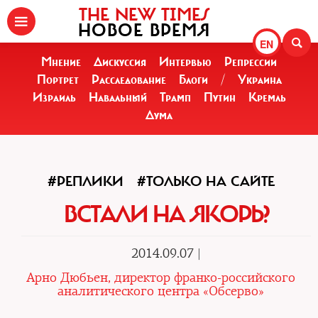
THE NEW TIMES
НОВОЕ ВРЕМЯ
EN
Мнение
Дискуссия
Интервью
Репрессии
Портрет
Расследование
Блоги
/
Украина
Израиль
Навальный
Трамп
Путин
Кремль
Дума
#РЕПЛИКИ
#ТОЛЬКО НА САЙТЕ
ВСТАЛИ НА ЯКОРЬ?
2014.09.07 |
Арно Дюбьен, директор франко-российского
аналитического центра «Обсерво»