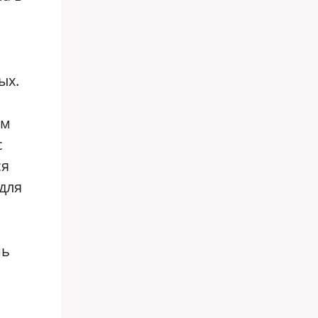
ых.
ым
с
ся
для
шь