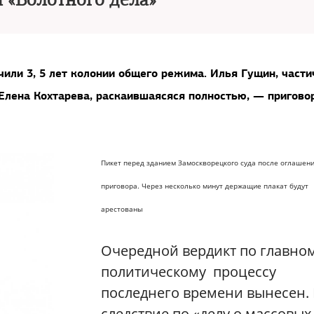
 «Болотного дела»
или 3, 5 лет колонии общего режима. Илья Гущин, части
Елена Кохтарева, раскаившаясяся полностью, — пригово
Пикет перед зданием Замоскворецкого суда после оглашен
приговора. Через несколько минут держащие плакат будут
арестованы
Очередной вердикт по главно
политическому процессу
последнего времени вынесен.
следствие по «делу о массовых