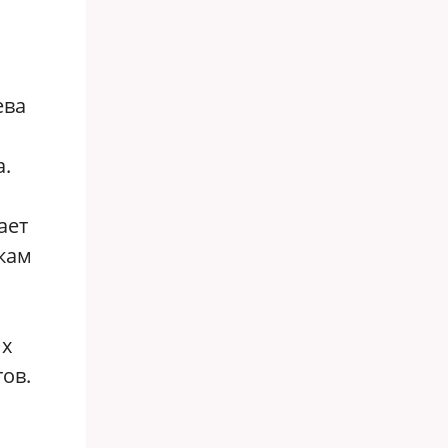
ева
а.
ает
кам
их
ов.