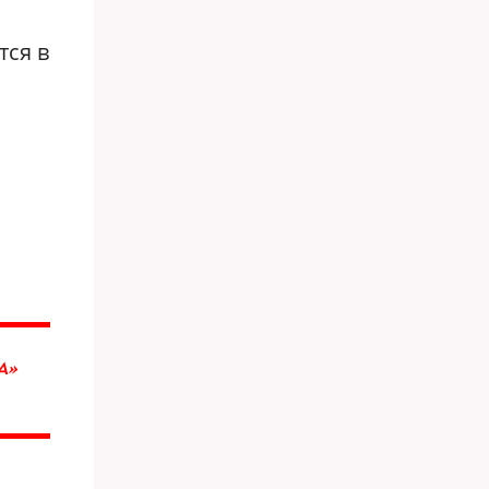
тся в
А»