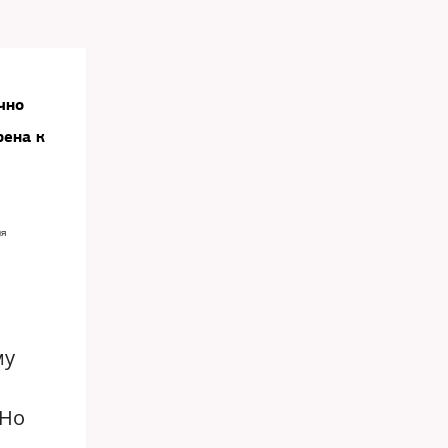
чно
рена к
ия
му
 Но