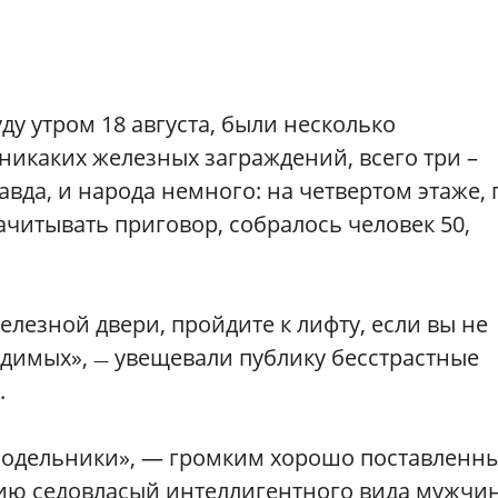
ду утром 18 августа, были несколько
никаких железных заграждений, всего три –
вда, и народа немного: на четвертом этаже, 
ачитывать приговор, собралось человек 50,
лезной двери, пройдите к лифту, если вы не
удимых»,
увещевали публику бесстрастные
—
.
подельники», — громким хорошо поставленн
ию седовласый интеллигентного вида мужчин