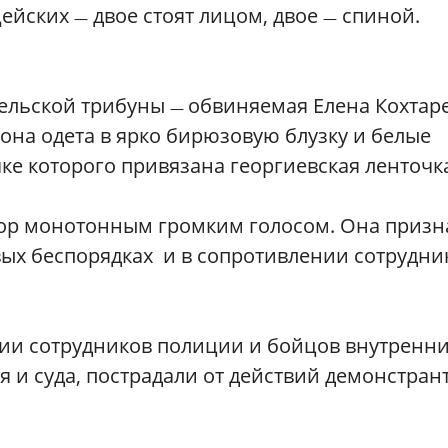
цейских
двое стоят лицом, двое
спиной.
—
—
етельской трибуны
обвиняемая Елена Кохтар
—
, она одета в ярко бирюзовую блузку и белые
чке которого привязана георгиевская ленточк
вор монотонным громким голосом. Она призн
вых беспорядках и в сопротивлении сотрудни
ии сотрудников полиции и бойцов внутренн
 и суда, пострадали от действий демонстрант