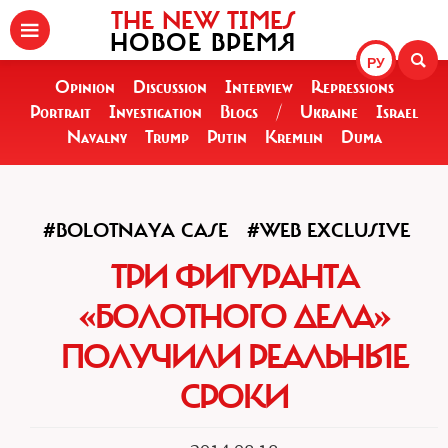
THE NEW TIMES
НОВОЕ ВРЕМЯ
РУ
Opinion
Discussion
Interview
Repressions
Portrait
Investigation
Blogs
/
Ukraine
Israel
Navalny
Trump
Putin
Kremlin
Duma
#BOLOTNAYA CASE
#WEB EXCLUSIVE
ТРИ ФИГУРАНТА
«БОЛОТНОГО ДЕЛА»
ПОЛУЧИЛИ РЕАЛЬНЫЕ
СРОКИ