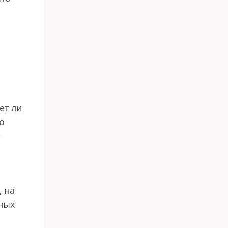
ет ли
о
е
, на
нных