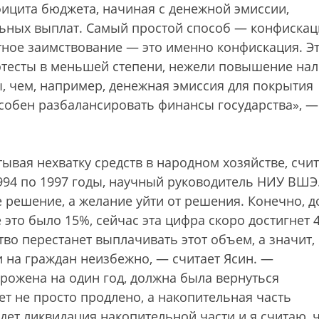
ицита бюджета, начиная с денежной эмиссии,
ьных выплат. Самый простой способ — конфискац
атное заимствование — это именно конфискация. Э
тесты в меньшей степени, нежели повышение нал
, чем, например, денежная эмиссия для покрытия
собен разбалансировать финансы государства», —
ывая нехватку средств в народном хозяйстве, счит
994 по 1997 годы, научный руководитель НИУ ВШЭ
 решение, а желание уйти от решения. Конечно, д
 это было 15%, сейчас эта цифра скоро достигнет 
тво перестанет выплачивать этот объем, а значит,
 на граждан неизбежно, — считает Ясин. —
рожена на один год, должна была вернуться
ет не просто продлено, а накопительная часть
дет ликвидация накопительной части и я считаю, 