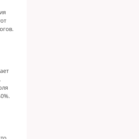
ия
тот
огов.
ает
.
оля
40%.
что