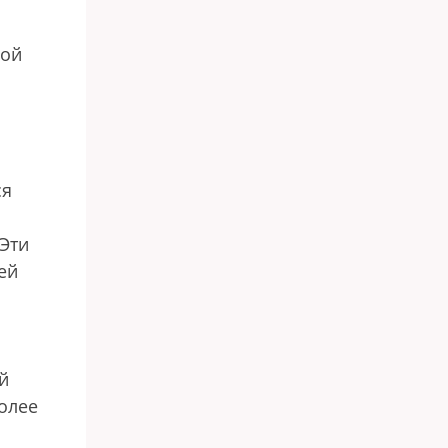
ной
ся
 Эти
ей
я
й
олее
й