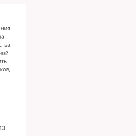
ения
на
ства,
ной
ить
ков,
13