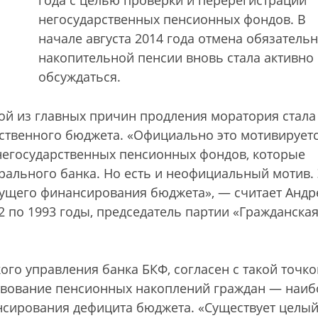
года с целью проверки и перерегистрации
негосударственных пенсионных фондов. В
начале августа 2014 года отмена обязатель
накопительной пенсии вновь стала активно
обсуждаться.
ной из главных причин продления моратория стала
ственного бюджета. «Официально это мотивирует
егосударственных пенсионных фондов, которые
рального банка. Но есть и неофициальный мотив.
кущего финансирования бюджета», — считает Андр
2 по 1993 годы, председатель партии «Гражданска
го управления банка БКФ, согласен с такой точко
мствование пенсионных накоплений граждан — наиб
нсирования дефицита бюджета. «Существует целы