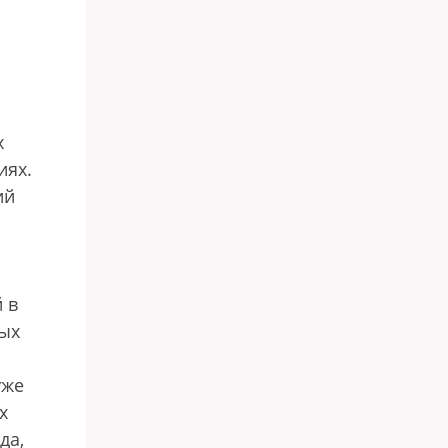
х
иях.
ий
 в
ных
уже
х
да,