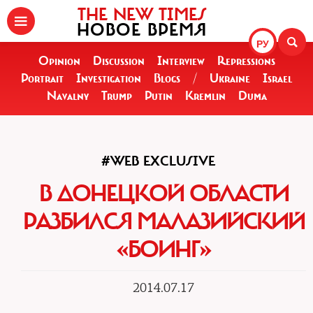
THE NEW TIMES
НОВОЕ ВРЕМЯ
РУ
Opinion
Discussion
Interview
Repressions
Portrait
Investigation
Blogs
/
Ukraine
Israel
Navalny
Trump
Putin
Kremlin
Duma
#WEB EXCLUSIVE
В ДОНЕЦКОЙ ОБЛАСТИ
РАЗБИЛСЯ МАЛАЗИЙСКИЙ
«БОИНГ»
2014.07.17