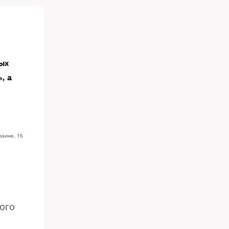
ных
, а
раине. 16
ого