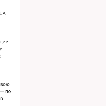
США
кции
 и
к
свою
 — по
ив