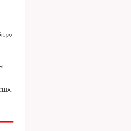
 бюро
мы
 США,