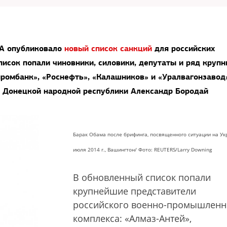
ША опубликовало
новый список санкций
для российских
писок попали чиновники, силовики, депутаты и ряд круп
ромбанк», «Роснефть», «Калашников» и «Уралвагонзавод»
 Донецкой народной республики Александр Бородай
Барак Обама после брифинга, посвященного ситуации на Ук
июля 2014 г., Вашингтон/ Фото: REUTERS/Larry Downing
В обновленный список попали
крупнейшие представители
российского военно-промышленн
комплекса: «Алмаз-Антей»,