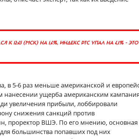
К 12:45 (МСК) НА 1,4%, ИНДЕКС РТС УПАЛ НА 4,1% - ЭТО
, в 5-6 раз меньше американской и европей
ом нанесении ущерба американским кампани
ади увеличения прибыли, лоббировали
орону снижения санкций против
ин, проректор ВШЭ. По его мнению, основная
 для большинства попавших под них