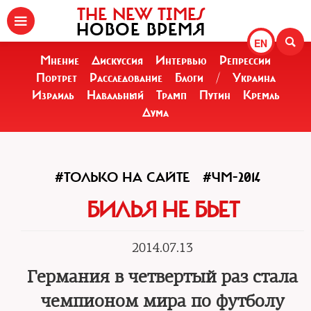
THE NEW TIMES
НОВОЕ ВРЕМЯ
EN
Мнение
Дискуссия
Интервью
Репрессии
Портрет
Расследование
Блоги
/
Украина
Израиль
Навальный
Трамп
Путин
Кремль
Дума
#ТОЛЬКО НА САЙТЕ
#ЧМ-2014
БИЛЬЯ НЕ БЬЕТ
2014.07.13
Германия в четвертый раз стала
чемпионом мира по футболу