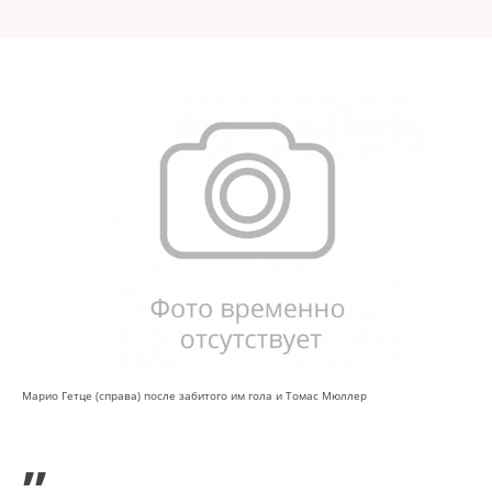
Марио Гетце (справа) после забитого им гола и Томас Мюллер
„