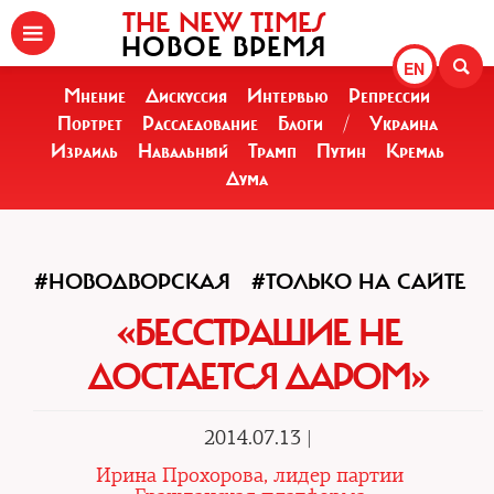
THE NEW TIMES
НОВОЕ ВРЕМЯ
EN
Мнение
Дискуссия
Интервью
Репрессии
Портрет
Расследование
Блоги
/
Украина
Израиль
Навальный
Трамп
Путин
Кремль
Дума
#НОВОДВОРСКАЯ
#ТОЛЬКО НА САЙТЕ
«БЕССТРАШИЕ НЕ
ДОСТАЕТСЯ ДАРОМ»
2014.07.13 |
Ирина Прохорова, лидер партии