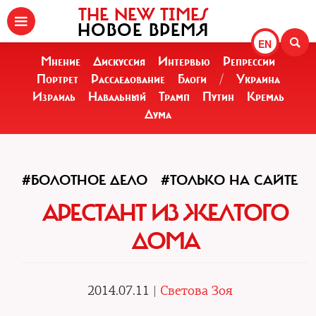
THE NEW TIMES
НОВОЕ ВРЕМЯ
EN
Мнение
Дискуссия
Интервью
Репрессии
Портрет
Расследование
Блоги
/
Украина
Израиль
Навальный
Трамп
Путин
Кремль
Дума
#БОЛОТНОЕ ДЕЛО
#ТОЛЬКО НА САЙТЕ
АРЕСТАНТ ИЗ ЖЕЛТОГО
ДОМА
2014.07.11 |
Светова Зоя