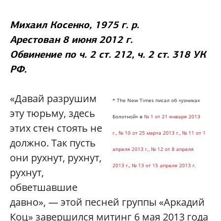
Михаил Косенко
, 1975 г. р.
Арестован 8 июня 2012 г.
Обвинение по ч. 2 ст. 212, ч. 2 ст. 318 УК
РФ.
«Давай разрушим
* The New Times писал об «узниках
эту тюрьму, здесь
Болотной» в
№ 1 от 21 января 2013
этих стен стоять не
г
.,
№ 10 от 25 марта 2013 г.
,
№ 11 от 1
должно. Так пусть
апреля 2013 г
.,
№ 12 от 8 апреля
они рухнут, рухнут,
2013 г
.,
№ 13 от 15 апреля 2013 г.
рухнут,
обветшавшие
давно», — этой песней группы «Аркадий
Коц» завершился митинг 6 мая 2013 года