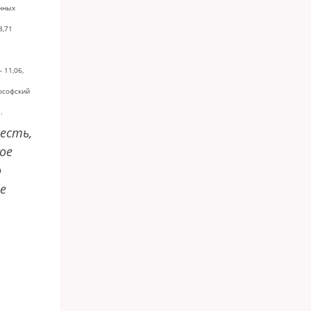
анных
8,71
11,06,
ософский
.
 есть,
ое
о
е