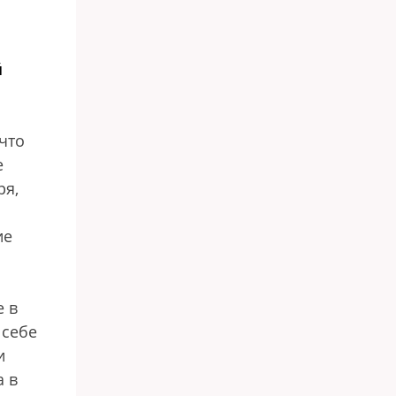
й
 что
е
ря,
ие
е в
 себе
и
а в