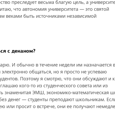
ство преследует весьма благую цель, а университ
читаю, что автономия университета — это святой
там веками быть источниками независимой
ься с деканом?
тарю. И обычно в течение недели им назначается 
 электронно общаться, но я просто не успеваю
дентов. Поэтому я смотрю, что они обсуждают и 
глашаю кого-то из студенческого совета или из
сть знаменитая ЭМШ, экономико-математическая ш
а без денег — студенты преподают школьникам. Есл
ю или просит о встрече, они ее получают немедл