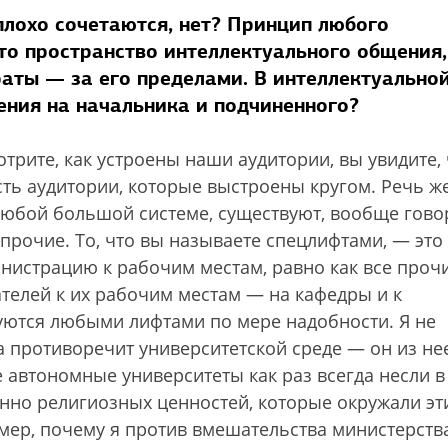
плохо сочетаются, нет? Принцип любого
то пространство интеллектуального общения,
раты — за его пределами. В интеллектуально
ения на начальника и подчиненного?
отрите, как устроены наши аудитории, вы увидите,
есть аудитории, которые выстроены кругом. Речь ж
в любой большой системе, существуют, вообще гово
 прочие. То, что вы называете спецлифтами, — это
нистрацию к рабочим местам, равно как все проч
телей к их рабочим местам — на кафедры и к
зуются любыми лифтами по мере надобности. Я не
противоречит университетской среде — он из не
 автономные университеты как раз всегда несли в
онно религиозных ценностей, которые окружали эт
ер, почему я против вмешательства министерств