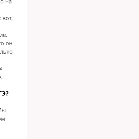
то на
 вот,
ие.
то он
олько
,
х
х
ГЭ?
Мы
ом