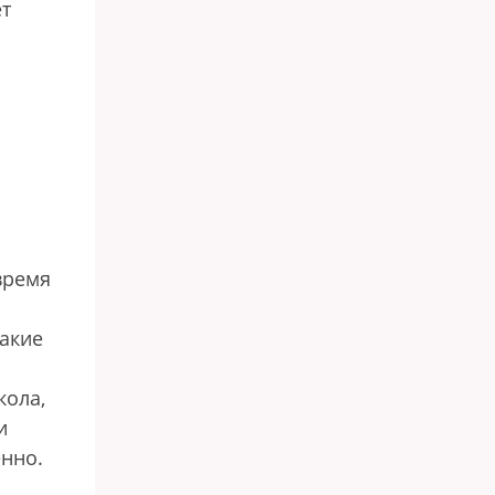
ет
время
какие
кола,
и
енно.