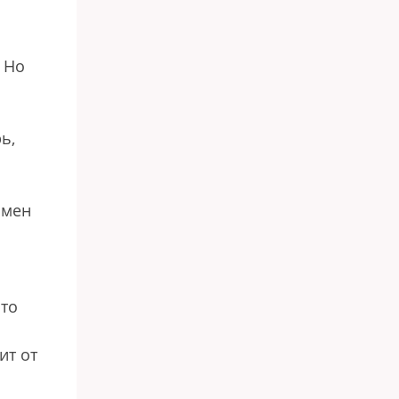
 Но
ь,
амен
сто
ит от