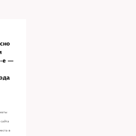
сно
и
0-е —
года
риаты
 сайта
места в