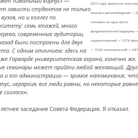
ают «Овальный корпус» —
2013 году): факультет иностр
ет зависти студентов не только
языков и религиоведения — 2
 вузов, но и коллег по
человека на одно место,
рситету: семь этажей, много
фундаментальной медицины — 
дерева, современные аудитории,
социологический — 10,74, фил
 назад были построены для двух
та. С одним отличием: здесь на
— 10,43, экономический — 9,81
 же Гарварде университетская охрана, конечно же,
тые семинары может прийти любой желающий. Друг
а и его администрации — зримое напоминание, чт
ус, иерархия, все люди равны, но некоторые равне
е согласен.
летнее заседание Совета Федерация. Я отказал.