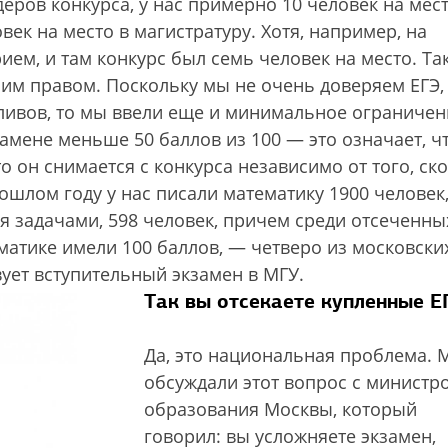
еров конкурса, у нас примерно 10 человек на мес
овек на место в магистратуру. Хотя, например, на
ем, и там конкурс был семь человек на место. Так
им правом. Поскольку мы не очень доверяем ЕГЭ,
ивов, то мы ввели еще и минимальное ограничен
амене меньше 50 баллов из 100 — это означает, ч
о он снимается с конкурса независимо от того, ск
рошлом году у нас писали математику 1900 человек
мя задачами, 598 человек, причем среди отсеченны
ематике имели 100 баллов, — четверо из московски
вует вступительный экзамен в МГУ.
Так вы отсекаете купленные Е
Да, это национальная проблема. 
обсуждали этот вопрос с министр
образования Москвы, который
говорил: вы усложняете экзамен,