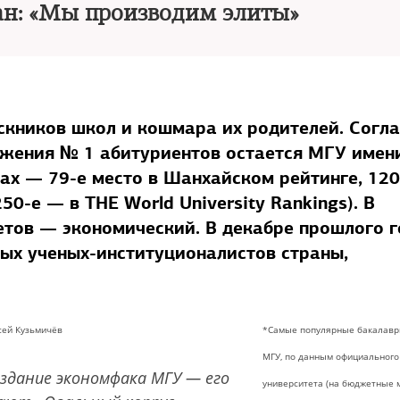
ан: «Мы производим элиты»
кников школ и кошмара их родителей. Согла
яжения № 1 абитуриентов остается МГУ имен
ах — 79-е место в Шанхайском рейтинге, 12
250-е — в THE World University Rankings). В
етов — экономический. В декабре прошлого 
ных ученых-институционалистов страны,
сей Кузьмичёв
*Самые популярные бакалав
МГУ, по данным официального
 здание экономфака МГУ — его
университета (на бюджетные 