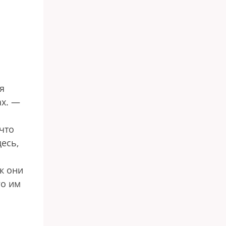
я
ах. —
что
есь,
к они
го им