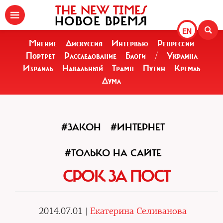
THE NEW TIMES
НОВОЕ ВРЕМЯ
EN
Мнение
Дискуссия
Интервью
Репрессии
Портрет
Расследование
Блоги
/
Украина
Израиль
Навальный
Трамп
Путин
Кремль
Дума
#ЗАКОН
#ИНТЕРНЕТ
#ТОЛЬКО НА САЙТЕ
СРОК ЗА ПОСТ
2014.07.01 |
Екатерина Селиванова