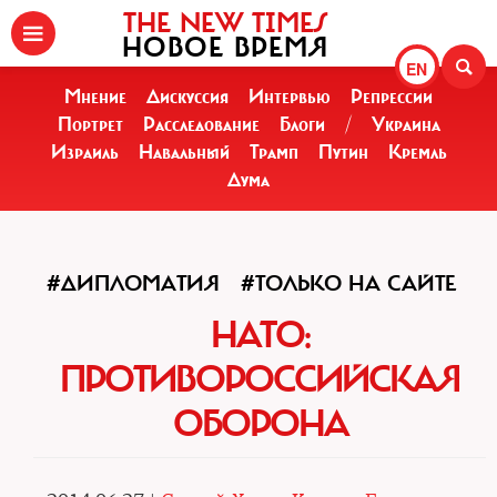
THE NEW TIMES
НОВОЕ ВРЕМЯ
EN
Мнение
Дискуссия
Интервью
Репрессии
Портрет
Расследование
Блоги
/
Украина
Израиль
Навальный
Трамп
Путин
Кремль
Дума
#ДИПЛОМАТИЯ
#ТОЛЬКО НА САЙТЕ
НАТО:
ПРОТИВОРОССИЙСКАЯ
ОБОРОНА