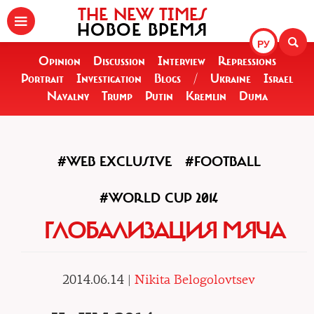
THE NEW TIMES
НОВОЕ ВРЕМЯ
РУ
Opinion
Discussion
Interview
Repressions
Portrait
Investigation
Blogs
/
Ukraine
Israel
Navalny
Trump
Putin
Kremlin
Duma
#WEB EXCLUSIVE
#FOOTBALL
#WORLD CUP 2014
ГЛОБАЛИЗАЦИЯ МЯЧА
2014.06.14 |
Nikita Belogolovtsev