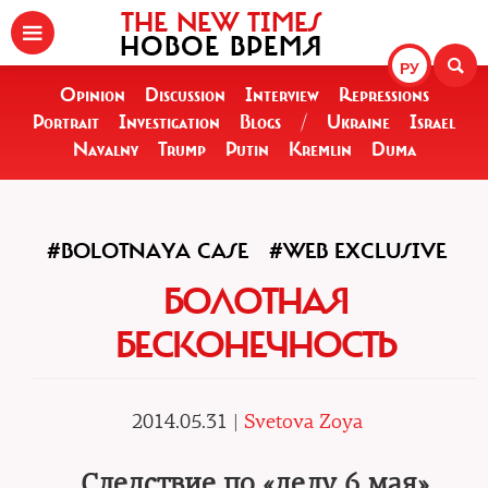
THE NEW TIMES
НОВОЕ ВРЕМЯ
РУ
Opinion
Discussion
Interview
Repressions
Portrait
Investigation
Blogs
/
Ukraine
Israel
Navalny
Trump
Putin
Kremlin
Duma
#BOLOTNAYA CASE
#WEB EXCLUSIVE
БОЛОТНАЯ
БЕСКОНЕЧНОСТЬ
2014.05.31 |
Svetova Zoya
Следствие по «делу 6 мая»