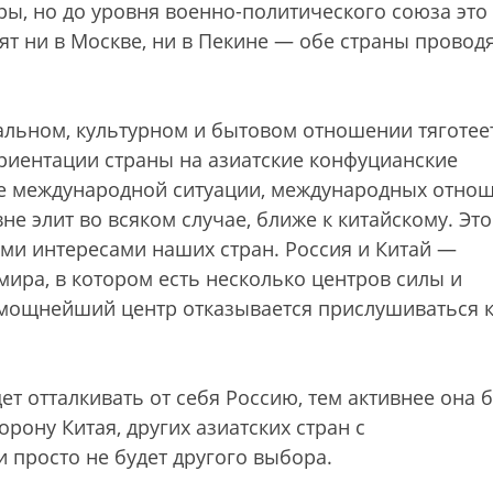
ры, но до уровня военно-политического союза это
тят ни в Москве, ни в Пекине — обе страны провод
альном, культурном и бытовом отношении тяготеет
риентации страны на азиатские конфуцианские
ие международной ситуации, международных отно
не элит во всяком случае, ближе к китайскому. Это
и интересами наших стран. Россия и Китай —
ира, в котором есть несколько центров силы и
мощнейший центр отказывается прислушиваться к
т отталкивать от себя Россию, тем активнее она б
орону Китая, других азиатских стран с
 просто не будет другого выбора.