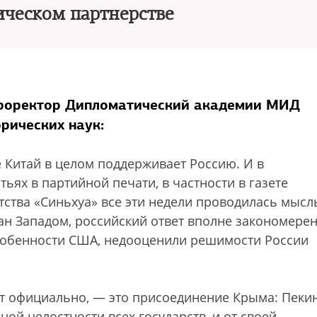
ическом партнерстве
проректор Дипломатический академии МИД
орических наук:
 Китай в целом поддерживает Россию. И в
ьях в партийной печати, в частности в газете
ства «Синьхуа» все эти недели проводилась мысл
ан Западом, российский ответ вполне закономерен
 особенности США, недооценили решимости России
ет официально, — это присоединение Крыма: Пеки
ой целостности всех государств, и от своей