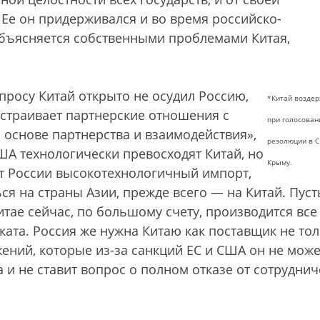
Ее он придерживался и во время российско-
 объясняется собственными проблемами Китая,
просу Китай открыто не осудил Россию,
*Китай возде
страивает партнерские отношения с
при голосован
а основе партнерства и взаимодействия»,
резолюции в 
США технологически превосходят Китай, но
Крыму.
ют России высокотехнологичный импорт,
 на страны Азии, прежде всего — на Китай. Пуст
итае сейчас, по большому счету, производится все
ата. Россия же нужна Китаю как поставщик не то
жений, которые из-за санкций ЕС и США он не може
а и не ставит вопрос о полном отказе от сотруднич