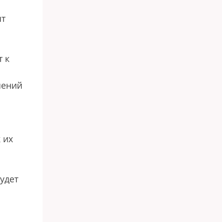
ят
 к
шений
 их
удет