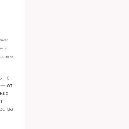
ржался
ии по
СБ ООН по
ь не
 — от
лько
т
ества