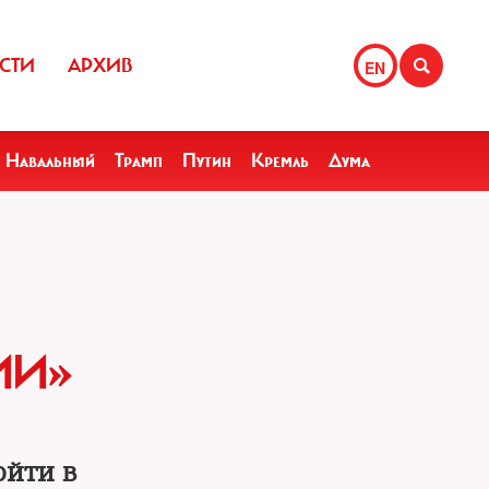
СТИ
АРХИВ
EN
Навальный
Трамп
Путин
Кремль
Дума
ИИ»
ойти в