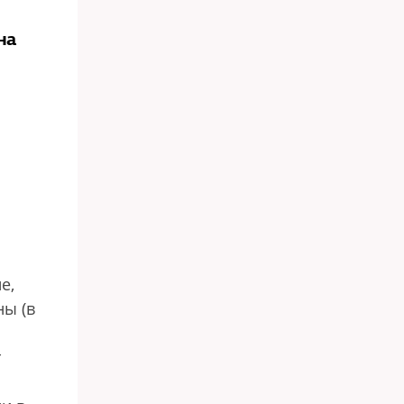
на
е,
ны (в
т