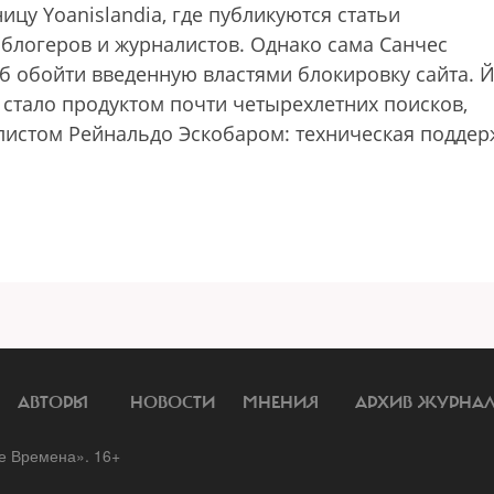
ицу Yoanislandia, где публикуются статьи
блогеров и журналистов. Однако сама Санчес
об обойти введенную властями блокировку сайта. 
е стало продуктом почти четырехлетних поисков,
алистом Рейнальдо Эскобаром: техническая поддер
АВТОРЫ
НОВОСТИ
МНЕНИЯ
АРХИВ ЖУРНА
 Времена». 16+