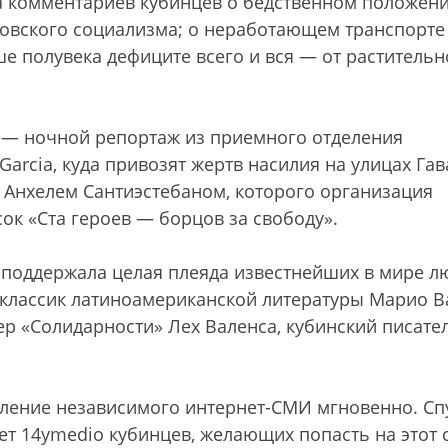
а комментариев кубинцев о бедственном положени
овского социализма; о неработающем транспорте
е полувека дефиците всего и вся — от растительн
 — ночной репортаж из приемного отделения
arcia, куда привозят жертв насилия на улицах Гав
 Анхелем Сантиэстебаном, которого организация
ок «Ста героев — борцов за свободу».
поддержала целая плеяда известнейших в мире л
— классик латиноамериканской литературы Марио В
р «Солидарности» Лех Валенса, кубинский писате
вление независимого интернет-СМИ мгновенно. Сп
ет 14ymedio кубинцев, желающих попасть на этот с