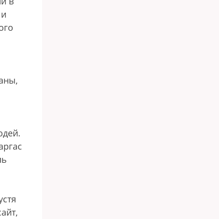
и в
 и
ого
аны,
юдей.
аргас
ль
устя
айт,