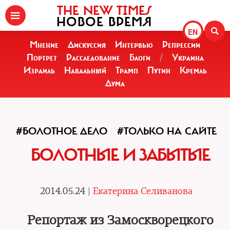
THE NEW TIMES
НОВОЕ ВРЕМЯ
EN
Мнение
Дискуссия
Интервью
Репрессии
Портрет
Расследование
Блоги
/
Украина
Израиль
Навальный
Трамп
Путин
Кремль
Дума
#БОЛОТНОЕ ДЕЛО
#ТОЛЬКО НА САЙТЕ
БОЛОТНЫЕ И ЗАБЫТЫЕ
2014.05.24 |
Екатерина Селиванова
Репортаж из Замоскворецкого