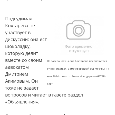
Подсудимая
Кохтарева не
участвует в
дискуссии: она ест
шоколадку,
которую делит
вместе со своим
На заседаниях Елена Кохтарева предпочитает
адвокатом
отмалчиваться. Замоскворецкий суд Москвы, 14
Дмитрием
мая 2014 г. /фото: Антон Новодержкин/ИТАР-
Акимовым. Он
ТАСС
тоже не задает
вопросов и читает в газете раздел
«Объявления».