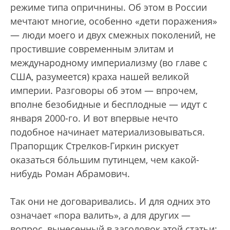
режиме типа опричнины. Об этом в России
мечтают многие, особенно «дети поражения»
— люди моего и двух смежных поколений, не
простившие современным элитам и
международному империализму (во главе с
США, разумеется) краха нашей великой
империи. Разговоры об этом — впрочем,
вполне безобидные и бесплодные — идут с
января 2000-го. И вот впервые нечто
подобное начинает материализовываться.
Прапорщик Стрелков-Гиркин рискует
оказаться бóльшим путинцем, чем какой-
нибудь Роман Абрамович.
Так они не договаривались. И для одних это
означает «пора валить», а для других —
вопрос, вынесенный в заголовок этой статьи: