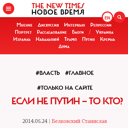
THE NEW TIMES
НОВОЕ ВРЕМЯ
EN
Мнение
Дискуссия
Интервью
Репрессии
Портрет
Расследование
Блоги
/
Украина
Израиль
Навальный
Трамп
Путин
Кремль
Дума
#ВЛАСТЬ
#ГЛАВНОЕ
#ТОЛЬКО НА САЙТЕ
ЕСЛИ НЕ ПУТИН — ТО КТО?
2014.05.24 |
Белковский Станислав