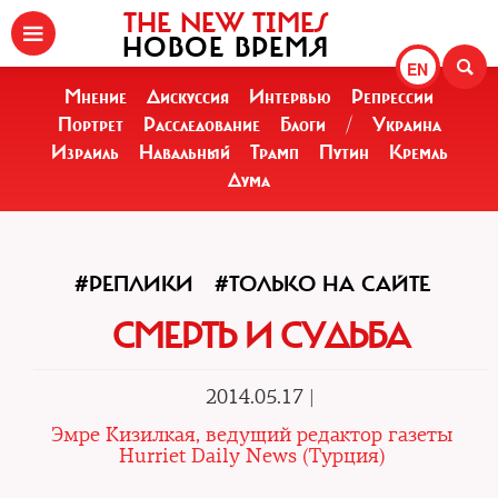
THE NEW TIMES
НОВОЕ ВРЕМЯ
EN
Мнение
Дискуссия
Интервью
Репрессии
Портрет
Расследование
Блоги
/
Украина
Израиль
Навальный
Трамп
Путин
Кремль
Дума
#РЕПЛИКИ
#ТОЛЬКО НА САЙТЕ
СМЕРТЬ И СУДЬБА
2014.05.17 |
Эмре Кизилкая, ведущий редактор газеты
Hurriet Daily News (Турция)