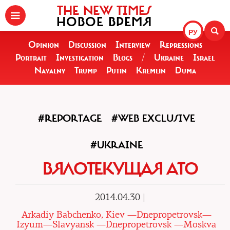
THE NEW TIMES
НОВОЕ ВРЕМЯ
РУ
Opinion
Discussion
Interview
Repressions
Portrait
Investigation
Blogs
/
Ukraine
Israel
Navalny
Trump
Putin
Kremlin
Duma
#REPORTAGE
#WEB EXCLUSIVE
#UKRAINE
ВЯЛОТЕКУЩАЯ АТО
2014.04.30 |
Arkadiy Babchenko, Kiev —Dnepropetrovsk—
Izyum—Slavyansk —Dnepropetrovsk —Moskva