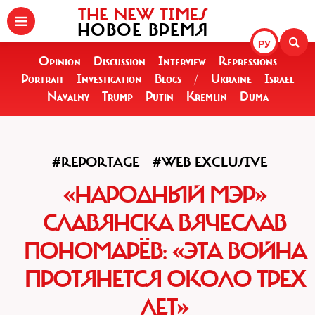
THE NEW TIMES
НОВОЕ ВРЕМЯ
РУ
Opinion
Discussion
Interview
Repressions
Portrait
Investigation
Blogs
/
Ukraine
Israel
Navalny
Trump
Putin
Kremlin
Duma
#REPORTAGE
#WEB EXCLUSIVE
«НАРОДНЫЙ МЭР»
СЛАВЯНСКА ВЯЧЕСЛАВ
ПОНОМАРЁВ: «ЭТА ВОЙНА
ПРОТЯНЕТСЯ ОКОЛО ТРЕХ
ЛЕТ»