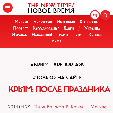
THE NEW TIMES
НОВОЕ ВРЕМЯ
EN
Мнение
Дискуссия
Интервью
Репрессии
Портрет
Расследование
Блоги
/
Украина
Израиль
Навальный
Трамп
Путин
Кремль
Дума
#КРЫМ
#РЕПОРТАЖ
#ТОЛЬКО НА САЙТЕ
КРЫМ: ПОСЛЕ ПРАЗДНИКА
2014.04.25 |
Илья Волжский, Крым — Москва