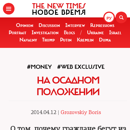
THE NEW TIMES
НОВОЕ ВРЕМЯ
РУ
Opinion
Discussion
Interview
Repressions
Portrait
Investigation
Blogs
/
Ukraine
Israel
Navalny
Trump
Putin
Kremlin
Duma
#MONEY
#WEB EXCLUSIVE
НА ОСАДНОМ
ПОЛОЖЕНИИ
2014.04.12 |
Grozovskiy Boris
О том, почему граждане бегут из