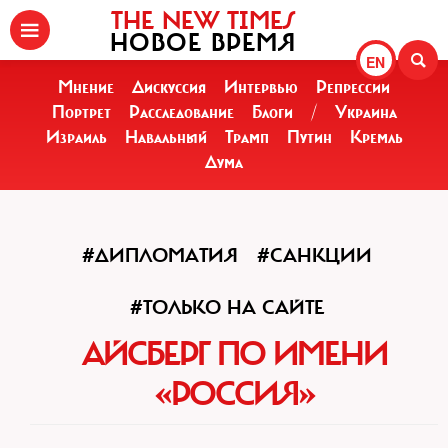
THE NEW TIMES
НОВОЕ ВРЕМЯ
EN
Мнение
Дискуссия
Интервью
Репрессии
Портрет
Расследование
Блоги
/
Украина
Израиль
Навальный
Трамп
Путин
Кремль
Дума
#ДИПЛОМАТИЯ
#САНКЦИИ
#ТОЛЬКО НА САЙТЕ
АЙСБЕРГ ПО ИМЕНИ
«РОССИЯ»