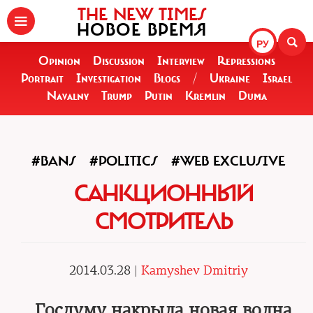
THE NEW TIMES
НОВОЕ ВРЕМЯ
РУ
Opinion
Discussion
Interview
Repressions
Portrait
Investigation
Blogs
/
Ukraine
Israel
Navalny
Trump
Putin
Kremlin
Duma
#BANS
#POLITICS
#WEB EXCLUSIVE
САНКЦИОННЫЙ
СМОТРИТЕЛЬ
2014.03.28 |
Kamyshev Dmitriy
Госдуму накрыла новая волна