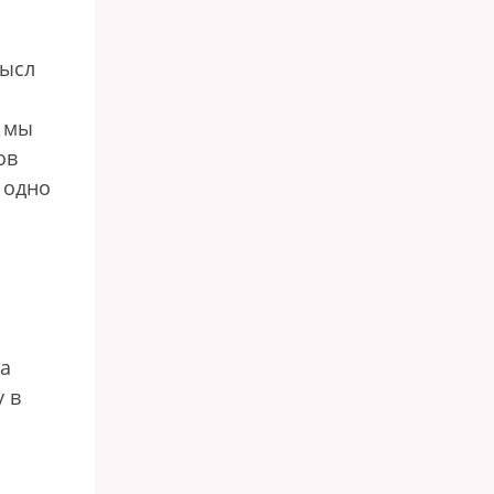
мысл
о мы
ов
 одно
за
 в