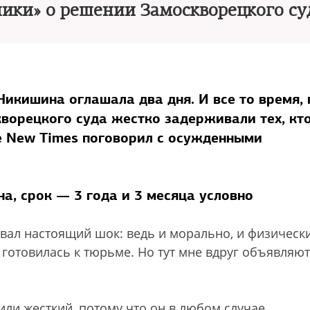
ики» о решении Замоскворецкого су
Никишина оглашала два дня. И все то время, 
кворецкого суда жестко задерживали тех, кт
e New Times поговорил с осужденными
а, срок — 3 года и 3 месяца условно
вал настоящий шок: ведь и морально, и физически
 готовилась к тюрьме. Но тут мне вдруг объявляют
или жесткий, потому что он в любом случае