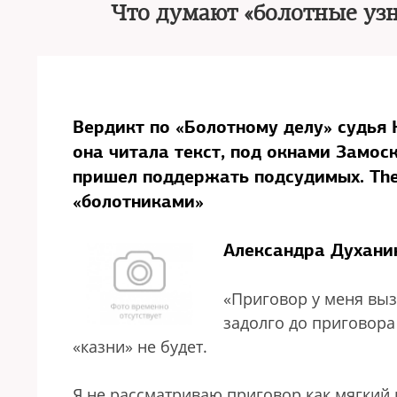
Что думают «болотные узн
Вердикт по «Болотному делу» судья 
она читала текст, под окнами Замос
пришел поддержать подсудимых. Th
«болотниками»
Александра Духанин
«Приговор у меня выз
задолго до приговора
«казни» не будет.
Я не рассматриваю приговор как мягкий 