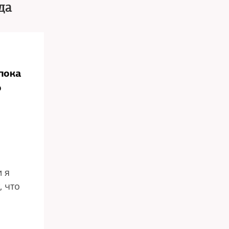
да
пока
о
 я
, что