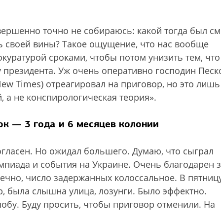
вершенно точно не собираюсь: какой тогда был с
ть своей вины? Такое ощущение, что нас вообще
уратурой сроками, чтобы потом унизить тем, чт
у президента. Уж очень оперативно господин Песк
New Times) отреагировал на приговор, но это лишь
 а не конспирологическая теория».
ок — 3 года и 6 месяцев колонии
огласен. Но ожидал большего. Думаю, что сыграл
пиада и события на Украине. Очень благодарен 
ечно, число задержанных колоссальное. В пятницу
р, была слышна улица, лозунги. Было эффектно.
бу. Буду просить, чтобы приговор отменили. На