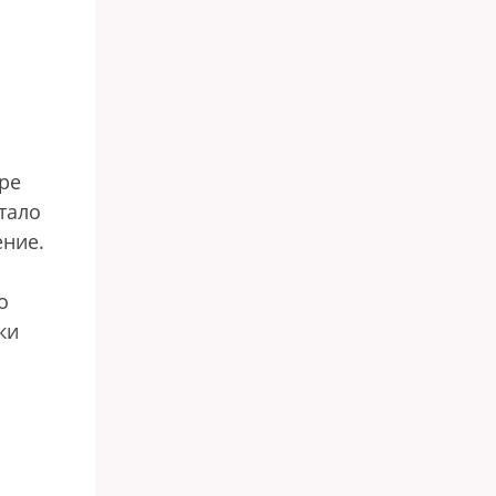
ыре
стало
ение.
о
ки