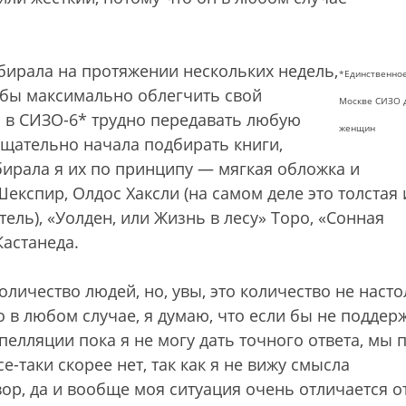
бирала на протяжении нескольких недель,
*Единственное
обы максимально облегчить свой
Москве СИЗО 
о в СИЗО-6* трудно передавать любую
женщин
 тщательно начала подбирать книги,
бирала я их по принципу — мягкая обложка и
експир, Олдос Хаксли (на самом деле это толстая 
ель), «Уолден, или Жизнь в лесу» Торо, «Сонная
астанеда.
личество людей, но, увы, это количество не наст
в любом случае, я думаю, что если бы не поддерж
пелляции пока я не могу дать точного ответа, мы 
е-таки скорее нет, так как я не вижу смысла
р, да и вообще моя ситуация очень отличается о