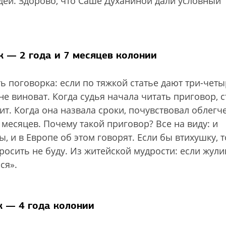
юдей. Здорово, что Саше Духаниной дали условный
к — 2 года и 7 месяцев колонии
ть поговорка: если по тяжкой статье дают три-чет
 не виноват. Когда судья начала читать приговор, 
пит. Когда она назвала сроки, почувствовал облегч
 месяцев. Почему такой приговор? Все на виду: и
 и в Европе об этом говорят. Если бы втихушку, т
осить не буду. Из житейской мудрости: если жули
ся».
к — 4 года колонии