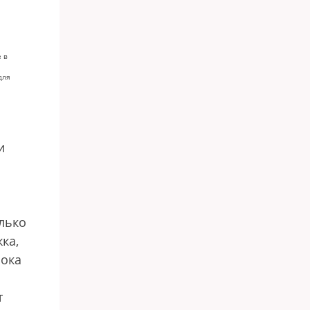
 в
для
и
олько
ка,
пока
т