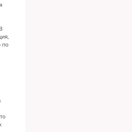
я
В
ция,
р по
в
кто
х