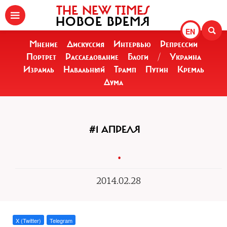
THE NEW TIMES
НОВОЕ ВРЕМЯ
EN
Мнение
Дискуссия
Интервью
Репрессии
Портрет
Расследование
Блоги
/
Украина
Израиль
Навальный
Трамп
Путин
Кремль
Дума
#1 АПРЕЛЯ
.
2014.02.28
X (Twitter)
Telegram