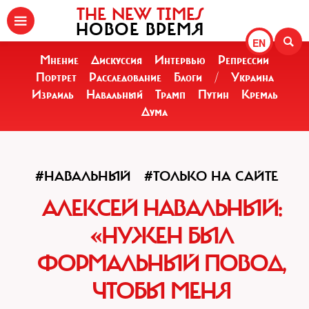
THE NEW TIMES
НОВОЕ ВРЕМЯ
EN
Мнение
Дискуссия
Интервью
Репрессии
Портрет
Расследование
Блоги
/
Украина
Израиль
Навальный
Трамп
Путин
Кремль
Дума
#НАВАЛЬНЫЙ
#ТОЛЬКО НА САЙТЕ
АЛЕКСЕЙ НАВАЛЬНЫЙ:
«НУЖЕН БЫЛ
ФОРМАЛЬНЫЙ ПОВОД,
ЧТОБЫ МЕНЯ