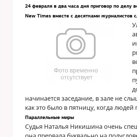
24 февраля в два часа дня приговор по делу 
New Times вместе с десятками журналистов с
У
а
и
р
в
п
п
д
начинается заседание, в зале не слы
как это было в пятницу, когда людей
Параллельные миры
Судья Наталья Никишина очень спе
она прервала буквально на полуслов