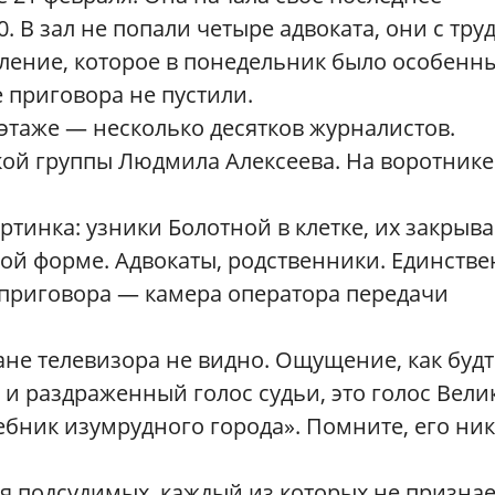
0. В зал не попали четыре адвоката, они с тру
ление, которое в понедельник было особенны
 приговора не пустили.
 этаже — несколько десятков журналистов.
ой группы Людмила Алексеева. На воротнике
артинка: узники Болотной в клетке, их закрыв
ой форме. Адвокаты, родственники. Единстве
 приговора — камера оператора передачи
ане телевизора не видно. Ощущение, как буд
и раздраженный голос судьи, это голос Вели
ебник изумрудного города». Помните, его ник
я подсудимых, каждый из которых не признае