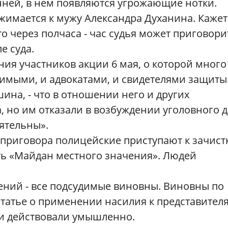
нней, в нем появляются угрожающие нотки.
ижимается к мужу Александра Духанина. Кажет
то через полчаса - час судья может приговори
е суда.
ния участников акции 6 мая, о которой много
димыми, и адвокатами, и свидетелями защиты
ина, - что в отношении него и других
 но им отказали в возбуждении уголовного д
ятельны».
приговора полицейские приступают к зачистк
ть «Майдан местного значения». Людей
нений - все подсудимые виновны. Виновны по
 статье о применении насилия к представител
они действовали умышленно.