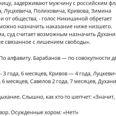
тницу, задерживают мужчину с российским ф
, Луцкевича, Полиховича, Кривова, Зимина
и от общества, - голос Никишиной обретает
у можно назначить наказание ниже низшего.
а, суд считает возможным назначить Духани
не связанное с лишением свободы».
 По алфавиту. Барабанов — по совокупности д
 3 года, 6 месяцев, Кривов — 4 года, Луцкевич
 6 месяцев, Савелов 2 года, 7 месяцев, Духани
дыхание. Слышно, как кто-то шепчет: «Значит,
вор. Осужденные хором: «Нет!»