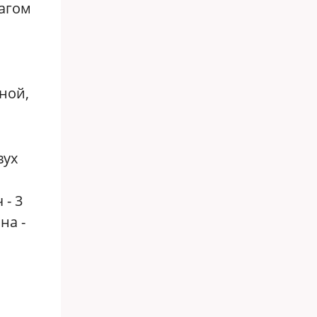
лагом
ной,
вух
 - 3
на -