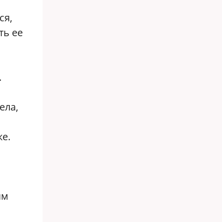
ся,
ть ее
.
ела,
е.
ям