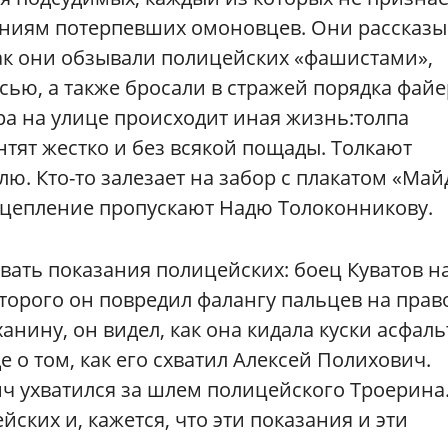
заниям потерпевших омоновцев. Они рассказ
как они обзывали полицейских «фашистами»,
сью, а также бросали в стражей порядка файе
а на улице происходит иная жизнь:толпа
нтят жестко и без всякой пощады. Толкают
ю. Кто-то залезает на забор с плакатом «Май
 оцепление пропускают Надю Толоконникову.
ать показания полицейских: боец Куватов н
оторого он повредил фалангу пальцев на прав
нину, он видел, как она кидала куски асфаль
 о том, как его схватил Алексей Полихович.
ч ухватился за шлем полицейского Троерина
ских и, кажется, что эти показания и эти