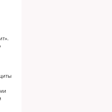
ит».
о
ащиты
ыми
м