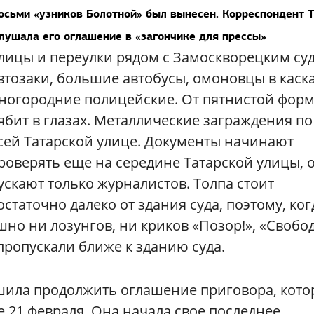
восьми «узников Болотной» был вынесен. Корреспондент 
лушала его оглашение в «загончике для прессы»
лицы и переулки рядом с Замоскворецким су
втозаки, большие автобусы, омоновцы в каска
ногородние полицейские. От пятнистой фор
ябит в глазах. Металлические заграждения по
сей Татарской улице. Документы начинают
роверять еще на середине Татарской улицы, 
ускают только журналистов. Толпа стоит
остаточно далеко от здания суда, поэтому, ког
шно ни лозунгов, ни криков «Позор!», «Свобод
 пропускали ближе к зданию суда.
шила продолжить оглашение приговора, кото
е 21 февраля. Она начала свое последнее