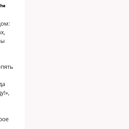
The
дом:
х,
мы
опять
да
у!»,
рое