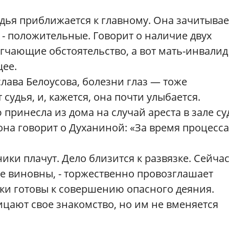
дья приближается к главному. Она зачитывае
 - положительные. Говорит о наличие двух
ягчающие обстоятельство, а вот мать-инвалид
щее.
лава Белоусова, болезни глаз — тоже
судья, и, кажется, она почти улыбается.
 принесла из дома на случай ареста в зале су
а она говорит о Духаниной: «За время процесса
ки плачут. Дело близится к развязке. Сейча
ые виновны, - торжественно провозглашает
ки готовы к совершению опасного деяния.
ицают свое знакомство, но им не вменяется