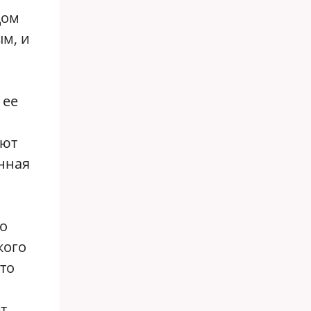
дом
м, и
 ее
ают
нная
то
кого
то
т