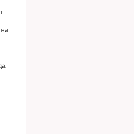
т
 на
да.
с