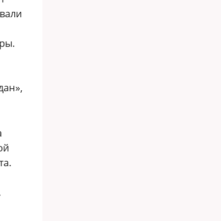
ывали
ры.
дан»,
а
ой
та.
.