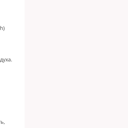
h)
духа.
ь,