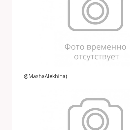
@MashaAlekhina)