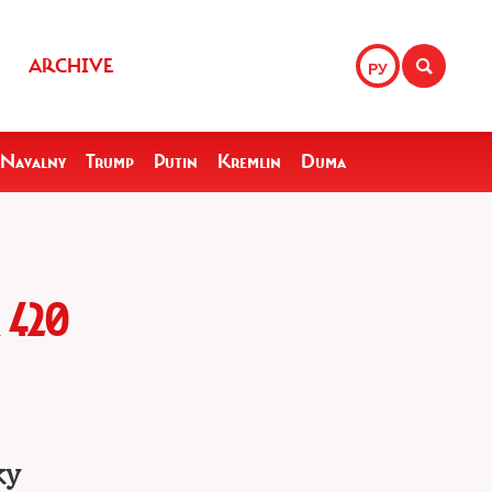
ARCHIVE
РУ
Navalny
Trump
Putin
Kremlin
Duma
420
ку