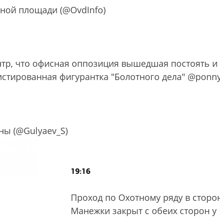
ной площади (@OvdInfo)
нтр, что офисная оппозиция вышедшая постоять и
истированная фигурантка "Болотного дела" @ponny
ы (@Gulyaev_S)
19:16
Проход по Охотному ряду в сторо
Манежки закрыт с обеих сторон у