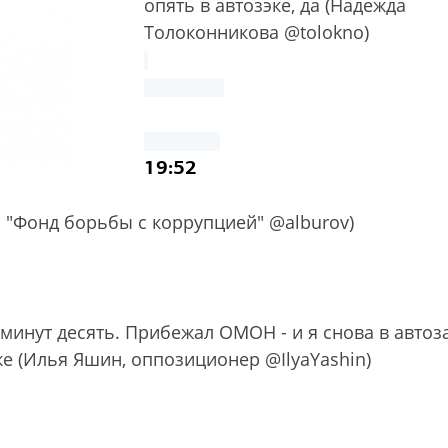
опять в автозэке, да (Надежда
Толоконникова @tolokno)
19:52
 "Фонд борьбы с коррупцией" @alburov)
 минут десять. Прибежал ОМОН - и я снова в автоз
же (Илья Яшин, оппозиционер @IlyaYashin)