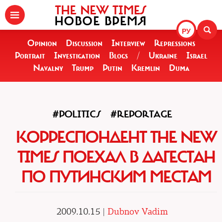
THE NEW TIMES
НОВОЕ ВРЕМЯ
РУ
Opinion
Discussion
Interview
Repressions
Portrait
Investigation
Blogs
/
Ukraine
Israel
Navalny
Trump
Putin
Kremlin
Duma
#POLITICS
#REPORTAGE
КОРРЕСПОНДЕНТ THE NEW
TIMES ПОЕХАЛ В ДАГЕСТАН
ПО ПУТИНСКИМ МЕСТАМ
2009.10.15 |
Dubnov Vadim