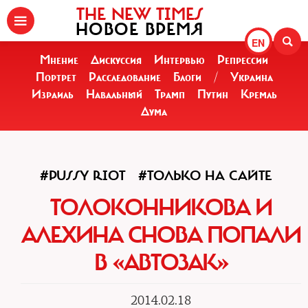
THE NEW TIMES
НОВОЕ ВРЕМЯ
EN
Мнение
Дискуссия
Интервью
Репрессии
Портрет
Расследование
Блоги
/
Украина
Израиль
Навальный
Трамп
Путин
Кремль
Дума
#PUSSY RIOT
#ТОЛЬКО НА САЙТЕ
ТОЛОКОННИКОВА И
АЛЕХИНА СНОВА ПОПАЛИ
В «АВТОЗАК»
2014.02.18