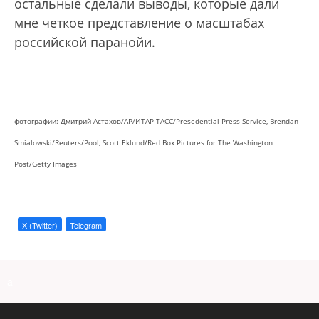
остальные сделали выводы, которые дали
мне четкое представление о масштабах
российской паранойи.
фотографии: Дмитрий Астахов/AP/ИТАР-ТАСС/Presedential Press Service, Brendan
Smialowski/Reuters/Pool, Scott Eklund/Red Box Pictures for The Washington
Post/Getty Images
X (Twitter)
Telegram
a