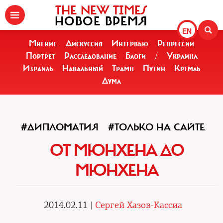
THE NEW TIMES
НОВОЕ ВРЕМЯ
EN
Мнение
Дискуссия
Интервью
Репрессии
Портрет
Расследование
Блоги
/
Украина
Израиль
Навальный
Трамп
Путин
Кремль
Дума
#ДИПЛОМАТИЯ
#ТОЛЬКО НА САЙТЕ
ОТ МЮНХЕНА ДО
МЮНХЕНА
2014.02.11 |
Сергей Хазов-Кассиа