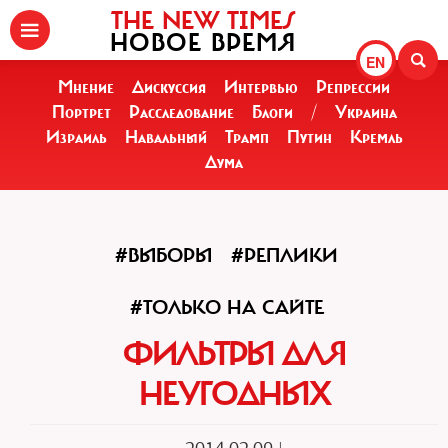
THE NEW TIMES
НОВОЕ ВРЕМЯ
EN
Мнение
Дискуссия
Интервью
Репрессии
Портрет
Расследование
Блоги
/
Украина
Израиль
Навальный
Трамп
Путин
Кремль
Дума
#ВЫБОРЫ
#РЕПЛИКИ
#ТОЛЬКО НА САЙТЕ
ФИЛЬТРЫ ДЛЯ
НЕУГОДНЫХ