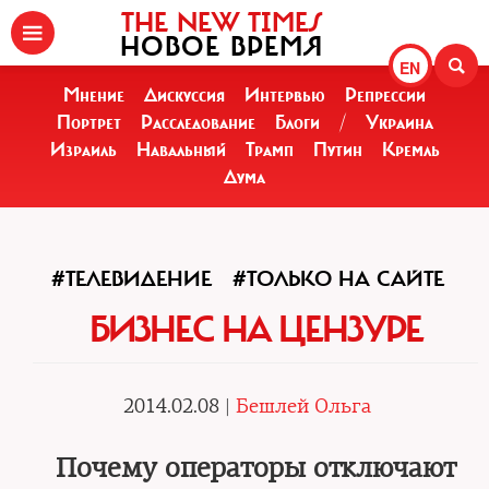
THE NEW TIMES
НОВОЕ ВРЕМЯ
EN
Мнение
Дискуссия
Интервью
Репрессии
Портрет
Расследование
Блоги
/
Украина
Израиль
Навальный
Трамп
Путин
Кремль
Дума
#ТЕЛЕВИДЕНИЕ
#ТОЛЬКО НА САЙТЕ
БИЗНЕС НА ЦЕНЗУРЕ
2014.02.08 |
Бешлей Ольга
Почему операторы отключают