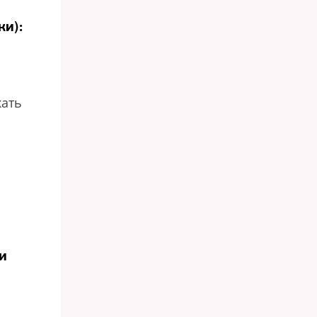
ки):
жать
и