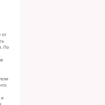
и
 от
сь
и.
По
ие
тели
что
 и
и