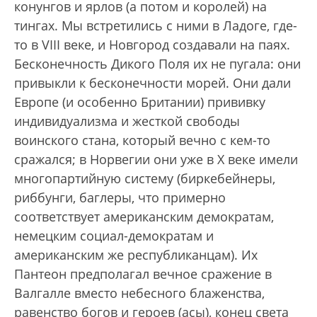
конунгов и ярлов (а потом и королей) на
тингах. Мы встретились с ними в Ладоге, где-
то в VIII веке, и Новгород создавали на паях.
Бесконечность Дикого Поля их не пугала: они
привыкли к бесконечности морей. Они дали
Европе (и особенно Британии) прививку
индивидуализма и жесткой свободы
воинского стана, который вечно с кем-то
сражался; в Норвегии они уже в X веке имели
многопартийную систему (биркебейнеры,
риббунги, баглеры, что примерно
соответствует американским демократам,
немецким социал-демократам и
американским же республиканцам). Их
Пантеон предполагал вечное сражение в
Валгалле вместо небесного блаженства,
равенство богов и героев (асы), конец света