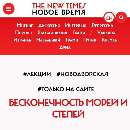
THE NEW TIMES
НОВОЕ ВРЕМЯ
EN
Мнение
Дискуссия
Интервью
Репрессии
Портрет
Расследование
Блоги
/
Украина
Израиль
Навальный
Трамп
Путин
Кремль
Дума
#ЛЕКЦИИ
#НОВОДВОРСКАЯ
#ТОЛЬКО НА САЙТЕ
БЕСКОНЕЧНОСТЬ МОРЕЙ И
СТЕПЕЙ