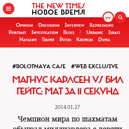
THE NEW TIMES
НОВОЕ ВРЕМЯ
РУ
Opinion
Discussion
Interview
Repressions
Portrait
Investigation
Blogs
/
Ukraine
Israel
Navalny
Trump
Putin
Kremlin
Duma
#BOLOTNAYA CASE
#WEB EXCLUSIVE
МАГНУС КАРЛСЕН VS БИЛ
ГЕЙТС: МАТ ЗА 11 СЕКУНД
2014.01.27
Чемпион мира по шахматам