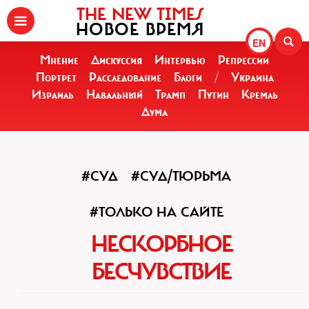
THE NEW TIMES
НОВОЕ ВРЕМЯ
EN
Мнение
Дискуссия
Интервью
Репрессии
Портрет
Расследование
Блоги
/
Украина
Израиль
Навальный
Трамп
Путин
Кремль
Дума
#СУД
#СУД/ТЮРЬМА
#ТОЛЬКО НА САЙТЕ
НЕСКОРБНОЕ
БЕСЧУВСТВИЕ