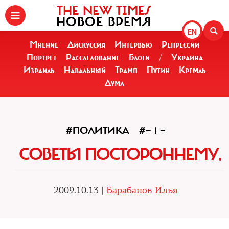
THE NEW TIMES
НОВОЕ ВРЕМЯ
EN
Мнение
Дискуссия
Интервью
Репрессии
Портрет
Расследование
Блоги
/
Украина
Израиль
Навальный
Трамп
Путин
Кремль
Дума
#ПОЛИТИКА
#— 1 —
СОВЕТЫ ПОСТОРОННЕМУ.
2009.10.13 |
Барабанов Илья